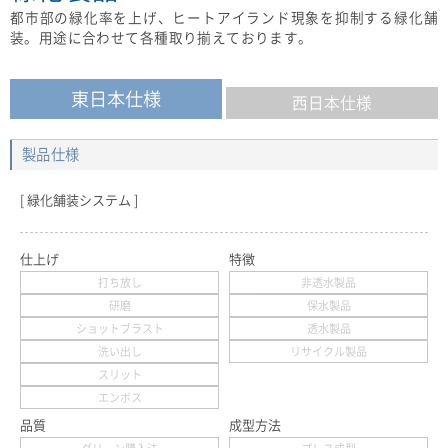
都市部の緑化率を上げ、ヒートアイランド現象を抑制する緑化舗
装。用途に合わせて各種取り揃えております。
東日本仕様
西日本仕様
製品仕様
緑化舗装システム
仕上げ
特徴
打ち放し
非透水製品
研磨
保水製品
ショットブラスト
透水製品
洗い出し
リサイクル製品
スリット
エンボス
品質
成型方法