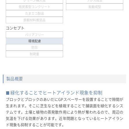
グリーン購入法
プレス成型
低炭素型コンクリート
振動成型
たまエコ製品
景観材料推奨品
コンセプト
バリアフリー
環境配慮
防災
耐荷重
製品概要
緑化することでヒートアイランド現象を抑制
ブロックとブロックのあいだにGPスペーサーを設置することで隙間が
生まれます。そこに芝生などを植栽することで舗装面を緑化するシス
テムです。土壌と植物の蒸発散作用により熱が奪われるので、周辺の
気温を下げる効果があります。近年問題となっているヒートアイラン
ド現象も抑制することが可能です。