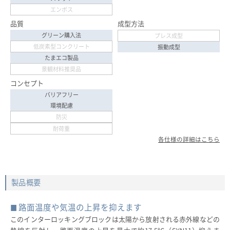
エンボス
品質
成型方法
グリーン購入法
プレス成型
低炭素型コンクリート
振動成型
たまエコ製品
景観材料推奨品
コンセプト
バリアフリー
環境配慮
防災
耐荷重
各仕様の詳細はこちら
製品概要
路面温度や気温の上昇を抑えます
このインターロッキングブロックは太陽から放射される赤外線などの