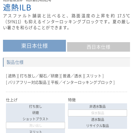
特許取得済み 特許第6146982号
遮熱ILB
アスファルト舗装と比べると、路面温度の上昇を約 17.5℃
（SYN11）も抑えるインターロッキングブロックです。夏の厳し
い暑さを和らげることができます。
東日本仕様
西日本仕様
製品仕様
遮熱
打ち放し／擬石／研磨
普通／透水
スリット
バリアフリー対応製品
平板／インターロッキングブロック
仕上げ
特徴
打ち放し
非透水製品
研磨
保水製品
ショットブラスト
透水製品
洗い出し
リサイクル製品
スリット