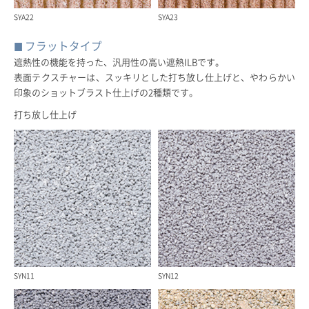
SYA22
SYA23
フラットタイプ
遮熱性の機能を持った、汎用性の高い遮熱ILBです。
表面テクスチャーは、スッキリとした打ち放し仕上げと、やわらかい
印象のショットブラスト仕上げの2種類です。
打ち放し仕上げ
SYN11
SYN12