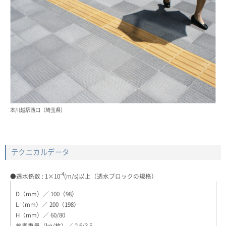
本川越駅西口（埼玉県）
テクニカルデータ
-4
●透水係数 : 1×10
(m/s)以上（透水ブロックの規格）
100（98）
200（198）
60/80
2.6/3.5