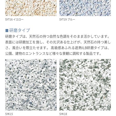
SYT16 イエロー
SYT19 ブルー
研磨タイプ
研磨タイプは、天然石の持つ自然な色調をそのまま活かしています。
表面には研磨加工を施し、その光沢ある仕上げが、天然石の持つ美し
さ、風合いを際立たせます。 高級感あふれる遮熱ILB研磨タイプは、
公園、建物のエントランスなど様々な景観に調和する製品です。
SYK15
SYK18