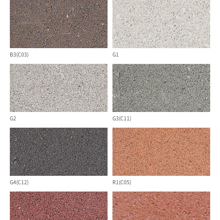
B3(C03)
G1
G2
G3(C11)
G4(C12)
R1(C05)