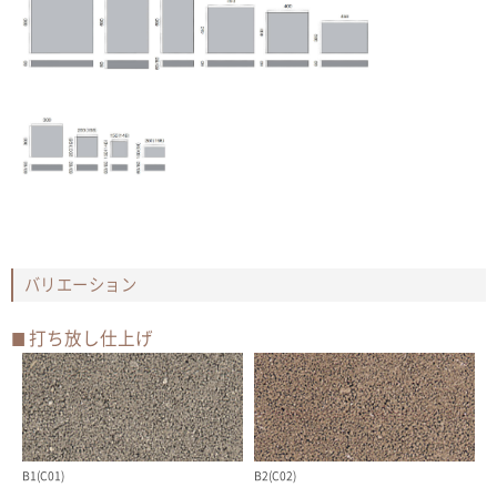
バリエーション
打ち放し仕上げ
B1(C01)
B2(C02)