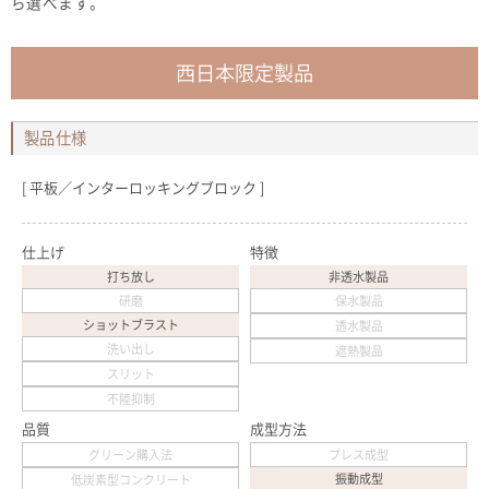
ら選べます。
西日本限定製品
製品仕様
平板／インターロッキングブロック
仕上げ
特徴
打ち放し
非透水製品
研磨
保水製品
ショットブラスト
透水製品
洗い出し
遮熱製品
スリット
不陸抑制
品質
成型方法
グリーン購入法
プレス成型
振動成型
低炭素型コンクリート