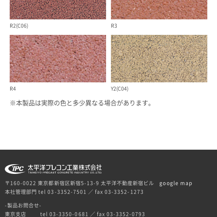
R2(C06)
R3
R4
Y2(C04)
※本製品は実際の色と多少異なる場合があります。
〒160-0022 東京都新宿区新宿5-13-9 太平洋不動産新宿ビル
google map
本社管理部門 tel 03-3352-7501 ／ fax 03-3352-1273
-製品お問合せ-
東京支店
tel 03-3350-0681 ／ fax 03-3352-0793