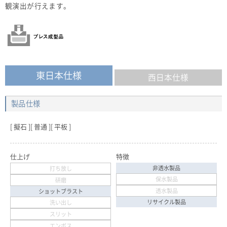
観演出が行えます。
東日本仕様
西日本仕様
製品仕様
擬石
普通
平板
仕上げ
特徴
非透水製品
打ち放し
保水製品
研磨
透水製品
ショットブラスト
リサイクル製品
洗い出し
スリット
エンボス