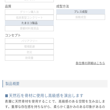
品質
成型方法
プレス成型
グリーン購入法
振動成型
低炭素型コンクリート
たまエコ製品
景観材料推奨品
コンセプト
バリアフリー
環境配慮
防災
耐荷重
各仕様の詳細はこちら
製品概要
天然石を骨材に使用し高級感を演出します
表層に天然骨材を使用することで、高級感のある空間を生み出しま
す。重厚な存在感を持ちながら、柔らかく温かみのある印象があるの