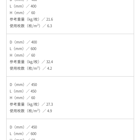
400
60
21.6
6.3
400
600
60
32.4
4.2
450
450
60
27.3
4.9
450
600