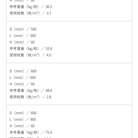
60
36.5
3.7
500
500
60
33.8
4.0
600
600
60
48.6
2.8
600
900
60
75.0