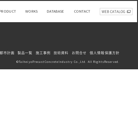
PRODUCT
WORKS
DATABASE
CONTACT
WEB CATALOG
都市計画
製品一覧
施工事例
技術資料
お問合せ
個人情報保護方針
TaiheiyoPrecastConcreteIndustry Co.,Ltd. All RightsReserved.