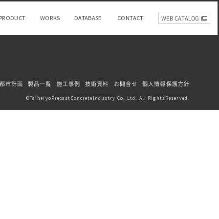
PRODUCT
WORKS
DATABASE
CONTACT
WEB CATALOG
都市計画
製品一覧
施工事例
技術資料
お問合せ
個人情報保護方針
TaiheiyoPrecastConcreteIndustry Co.,Ltd. All RightsReserved.