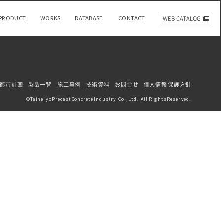
PRODUCT
WORKS
DATABASE
CONTACT
WEB CATALOG
都市計画
製品一覧
施工事例
技術資料
お問合せ
個人情報保護方針
TaiheiyoPrecastConcreteIndustry Co.,Ltd. All RightsReserved.