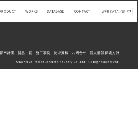
PRODUCT
WORKS
DATABASE
CONTACT
WEB CATALOG
都市計画
製品一覧
施工事例
技術資料
お問合せ
個人情報保護方針
TaiheiyoPrecastConcreteIndustry Co.,Ltd. All RightsReserved.